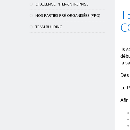
CHALLENGE INTER-ENTREPRISE
T
NOS PARTIES PRÉ-ORGANISÉES (PPO)
C
TEAM BUILDING
Ils 
débu
la s
Dès 
Le P
Afin