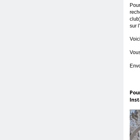
Pour
rech
club
sur 
Voic
Vous
Envo
Pour
Ins